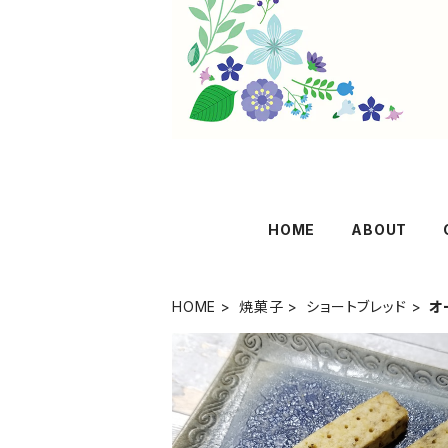
HOME
ABOUT
HOME
焼菓子
ショートブレッド
オ