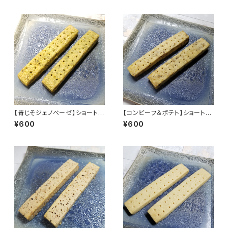
【青じそジェノベーゼ】ショートブ
【コンビーフ＆ポテト】ショートブ
レッド オードブル 焼き菓子 おつ
レッド オードブル 焼き菓子 おつ
¥600
¥600
まみ クッキー Sayabo SB-O-
まみ クッキー SB-O-001
002