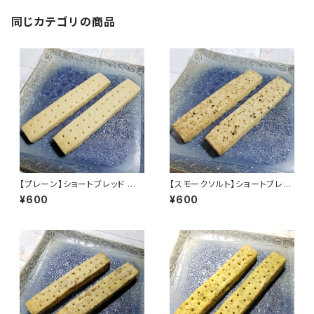
同じカテゴリの商品
【プレーン】ショートブレッド ベ
【スモークソルト】ショートブレッ
ーシック 焼き菓子 おつまみ クッ
ド ベーシック 焼き菓子 おつま
¥600
¥600
キー Sayabo SB-B-002
み クッキー Sayabo SB-B-00
4