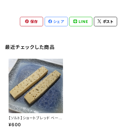
保存
シェア
LINE
ポスト
最近チェックした商品
【ソルト】ショートブレッド ベーシ
ック 焼き菓子 おつまみ クッキー
¥600
Sayabo SB-B-003