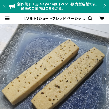
創作菓子工房 Sayaboはイベント販売型店舗です。
通販のご案内はこちらから。
【ソルト】ショートブレッド ベーシック
焼き菓子 おつまみ クッキー Sayabo
SB-B-003 | 創作菓子工房 Sayab
o BASE店