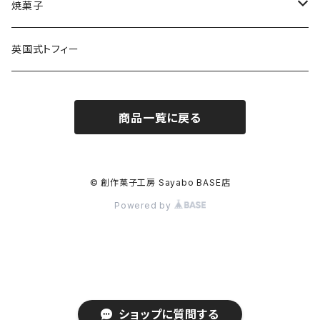
焼菓子
ショートブレッド
英国式トフィー
ベーシック
商品一覧に戻る
オードブル
ドルチェ
© 創作菓子工房 Sayabo BASE店
Powered by
チーズ
アフタヌーン・ティー
ニブルス
ショップに質問する