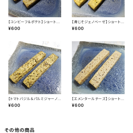
【コンビーフ＆ポテト】ショートブ
【青じそジェノベーゼ】ショートブ
レッド オードブル 焼き菓子 おつ
レッド オードブル 焼き菓子 おつ
¥600
¥600
まみ クッキー SB-O-001
まみ クッキー Sayabo SB-O-
002
【トマトバジル＆パルミジャーノチ
【エメンタールチーズ】ショートブ
ーズ】ショートブレッド オードブ
レッド オードブル 焼き菓子 おつ
¥600
¥600
ル 焼き菓子 おつまみ クッキー
まみ クッキー Sayabo SB-O-
Sayabo SB-O-004
006
その他の商品