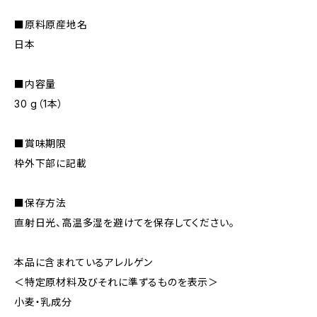
■原料原産地名
日本
■内容量
30 g（1本）
■賞味期限
枠外下部に記載
■保存方法
直射日光、高温多湿を避けてを保存してください。
本品に含まれているアレルゲン
＜特定原材料及びそれに準ずるものを表示＞
小麦・乳成分